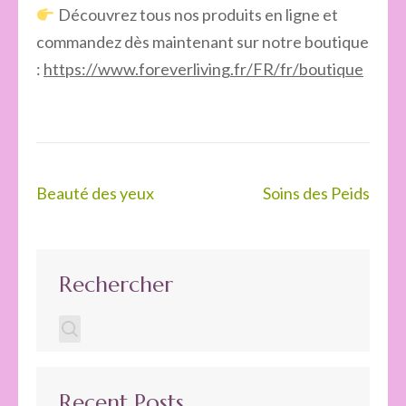
Découvrez tous nos produits en ligne et
commandez dès maintenant sur notre boutique
:
https://www.foreverliving.fr/FR/fr/boutique
Navigation
Beauté des yeux
Soins des Peids
de
l’article
Rechercher
Recent Posts