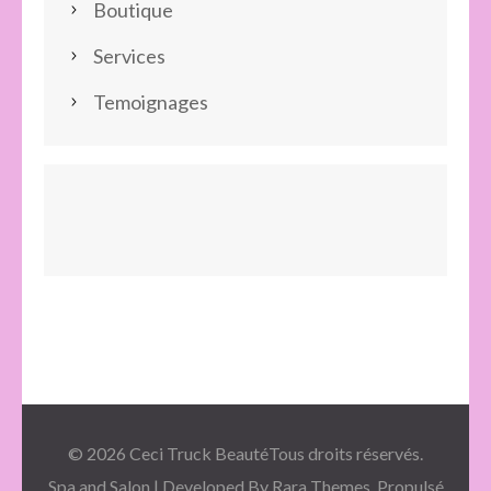
Boutique
Services
Temoignages
© 2026
Ceci Truck Beauté
Tous droits réservés.
Spa and Salon | Developed By
Rara Themes
. Propulsé