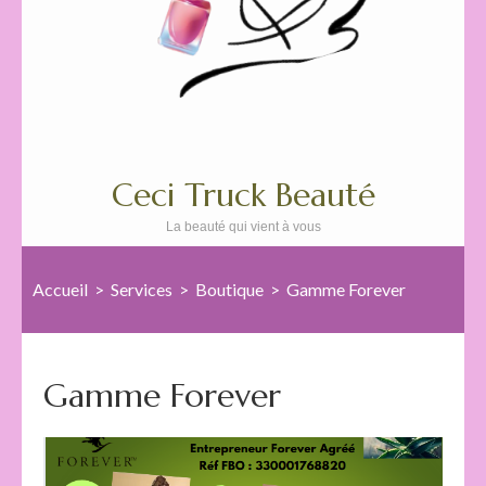
Ceci Truck Beauté
La beauté qui vient à vous
Accueil
>
Services
>
Boutique
>
Gamme Forever
Gamme Forever